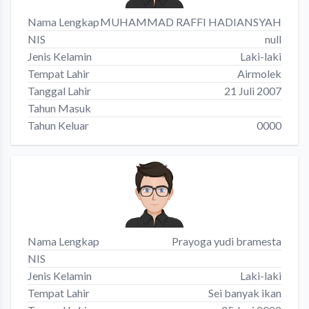
Nama Lengkap
MUHAMMAD RAFFI HADIANSYAH
NIS
null
Jenis Kelamin
Laki-laki
Tempat Lahir
Airmolek
Tanggal Lahir
21 Juli 2007
Tahun Masuk
Tahun Keluar
0000
Nama Lengkap
Prayoga yudi bramesta
NIS
Jenis Kelamin
Laki-laki
Tempat Lahir
Sei banyak ikan