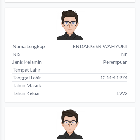
Nama Lengkap
ENDANG SRIWAHYUNI
NIS
Nn
Jenis Kelamin
Perempuan
Tempat Lahir
Tanggal Lahir
12 Mei 1974
Tahun Masuk
Tahun Keluar
1992