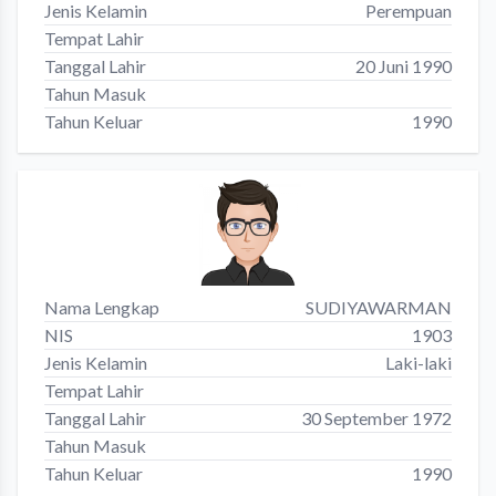
Jenis Kelamin
Perempuan
Tempat Lahir
Tanggal Lahir
20 Juni 1990
Tahun Masuk
Tahun Keluar
1990
Nama Lengkap
SUDIYAWARMAN
NIS
1903
Jenis Kelamin
Laki-laki
Tempat Lahir
Tanggal Lahir
30 September 1972
Tahun Masuk
Tahun Keluar
1990