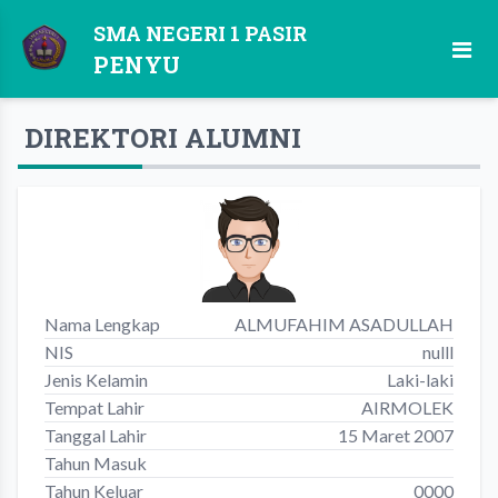
SMA NEGERI 1 PASIR
PENYU
DIREKTORI ALUMNI
Nama Lengkap
ALMUFAHIM ASADULLAH
NIS
nulll
Jenis Kelamin
Laki-laki
Tempat Lahir
AIRMOLEK
Tanggal Lahir
15 Maret 2007
Tahun Masuk
Tahun Keluar
0000