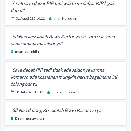
"Anak saya dapat PIP tapi waktu ini daftar KIP k gak
dapat"
01 Aug 2025 10:22
Iman Nuruddin
"Silakan kesekolah Bawa Kartunya ya.. kita cek sama-
sama dmana masalahnya"
Iman Nuruddin
"Saya dapat PIP tadi tidak ada saldonya karena
kemaren ada kesalahan mungkin harus bagaimana ini
tolong bantu"
31 Jul 2025 15:18
Eli siti munawaroh
"Silakan datang Kesekolah Bawa Kartunya ya"
Eli siti munawaroh