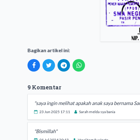
Bagikan artikel ini:
9 Komentar
"saya ingin melihat apakah anak saya bernama Sa
23 Jun 2025 17:11
Sarah melda sya bania
"Bismillah"
01 Jul 2024 20:13
Varel teguh winata