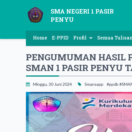
SMA NEGERI 1 PASIR
PENYU
Home
E-PPID
Profil
Semua Tulisa
SEJARAH SINGKAT SMAN 1 PASIR PENYU
PENGUMUMAN HASIL 
SMAN 1 PASIR PENYU 
Minggu, 30 Juni 2024
Smansapp
#ppdb #SMA