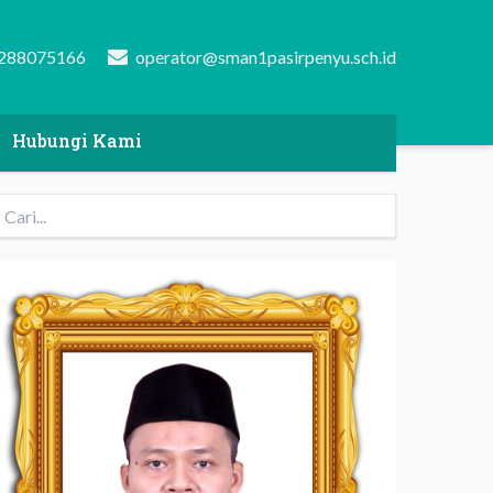
288075166
operator@sman1pasirpenyu.sch.id
Hubungi Kami