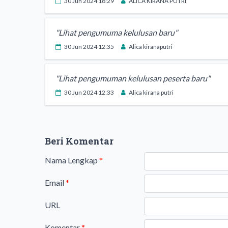
30 Jun 2024 18:29
ALICA KIRANA PUTRI
"Lihat pengumuma kelulusan baru"
30 Jun 2024 12:35
Alica kiranaputri
"Lihat pengumuman kelulusan peserta baru"
30 Jun 2024 12:33
Alica kirana putri
Beri Komentar
Nama Lengkap
*
Email
*
URL
Komentar
*