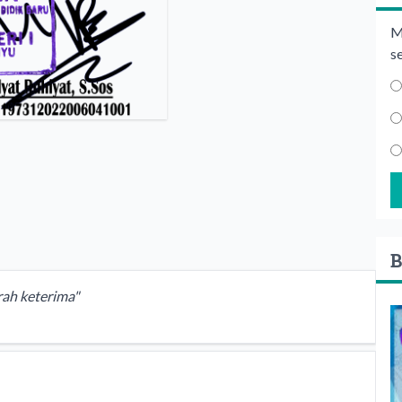
M
s
B
rah keterima"