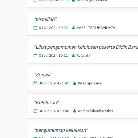
"bismillah"
01 Jul 2024 20:12
VAREL TEGUH WINATA
"Lihat pengumuman kelulusan peserta Didik Baru
01 Jul 2024 10:11
Rafa latif
"Zonasi"
30 Jun 2024 21:41
Riska apriliana
"Kelulusan"
30 Jun 2024 19:40
Andina islamiya zahra
"pengumuman kelulusan"