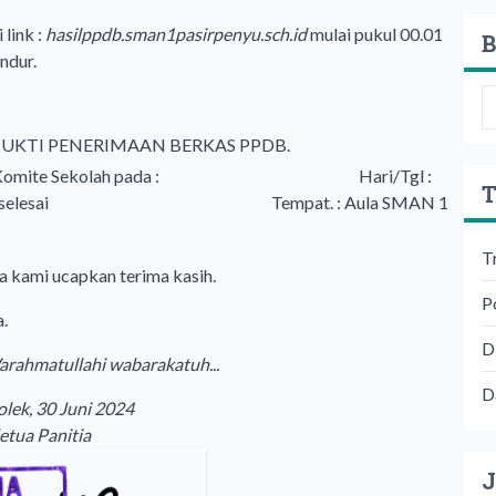
link :
hasilppdb.sman1pasirpenyu.sch.id
mulai pukul 00.01
B
ndur.
awa BUKTI PENERIMAAN BERKAS PPDB.
dik dengan Komite Sekolah pada : Hari/Tgl :
T
08.00 WIB s.d selesai Tempat. : Aula SMAN 1
T
ya kami ucapkan terima kasih.
P
.
D
rahmatullahi wabarakatuh...
D
ek, 30 Juni 2024
tua Panitia
J