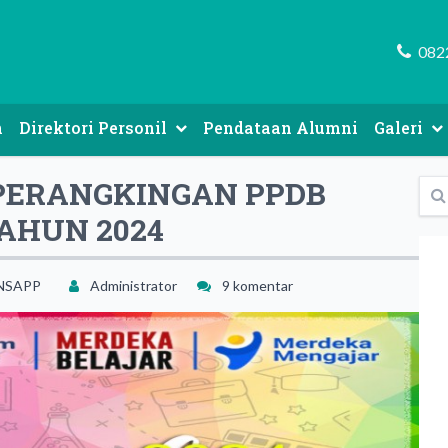
082
n
Direktori Personil
Pendataan Alumni
Galeri
Data Guru Dan Tenaga Kependidikan
PERANGKINGAN PPDB
TAHUN 2024
NSAPP
Administrator
9 komentar